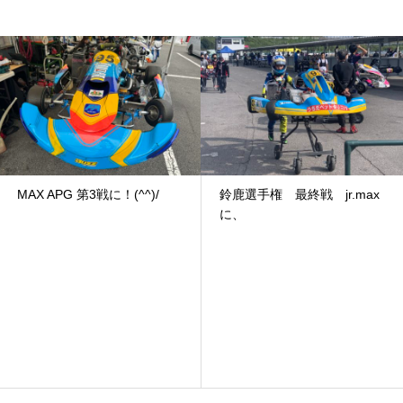
MAX APG 第3戦に！(^^)/
鈴鹿選手権 最終戦 jr.max
に、