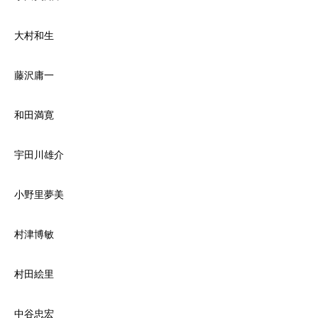
大村和生
藤沢庸一
和田満寛
宇田川雄介
小野里夢美
村津博敏
村田絵里
中谷忠宏