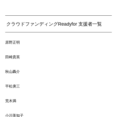
クラウドファンディングReadyfor 支援者一覧
原野正明
田崎貴英
秋山轟介
平松庚三
荒木満
小川美知子