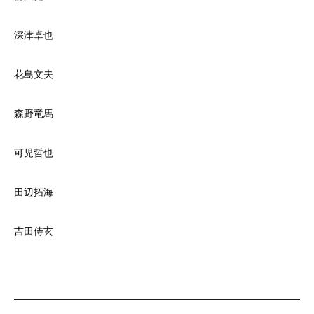
深津卓也
花島文夫
森野竜馬
可児哲也
田辺拓海
吉田侍玄