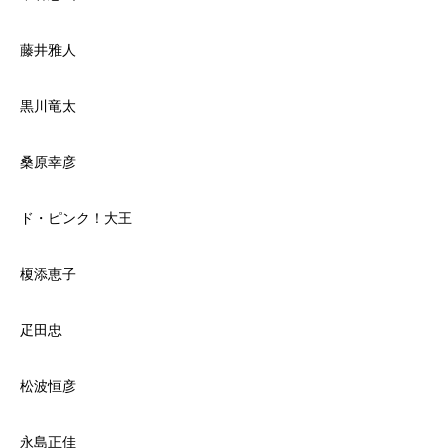
藤井雅人
黒川竜太
桑原幸彦
ド・ピンク！大王
榎添恵子
疋田忠
松波恒彦
永島正佳