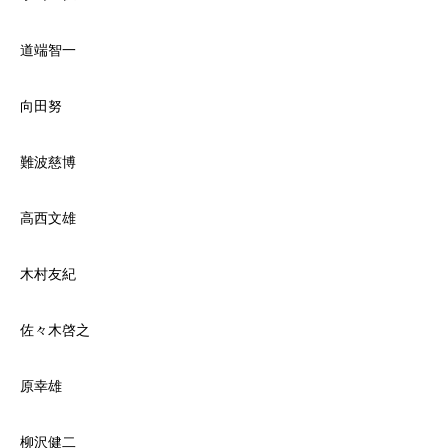
道端智一
向田努
難波慈博
高西文雄
木村友紀
佐々木啓之
原幸雄
柳沢健二